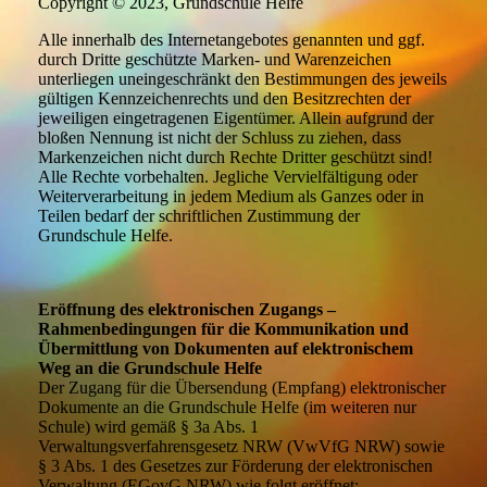
Copyright © 2023, Grundschule Helfe
Alle innerhalb des Internetangebotes genannten und ggf.
durch Dritte geschützte Marken- und Warenzeichen
unterliegen uneingeschränkt den Bestimmungen des jeweils
gültigen Kennzeichenrechts und den Besitzrechten der
jeweiligen eingetragenen Eigentümer. Allein aufgrund der
bloßen Nennung ist nicht der Schluss zu ziehen, dass
Markenzeichen nicht durch Rechte Dritter geschützt sind!
Alle Rechte vorbehalten. Jegliche Vervielfältigung oder
Weiterverarbeitung in jedem Medium als Ganzes oder in
Teilen bedarf der schriftlichen Zustimmung der
Grundschule Helfe.
Eröffnung des elektronischen Zugangs –
Rahmenbedingungen für die Kommunikation und
Übermittlung von Dokumenten auf elektronischem
Weg an die Grundschule Helfe
Der Zugang für die Übersendung (Empfang) elektronischer
Dokumente an die Grundschule Helfe (im weiteren nur
Schule) wird gemäß § 3a Abs. 1
Verwaltungsverfahrensgesetz NRW (VwVfG NRW) sowie
§ 3 Abs. 1 des Gesetzes zur Förderung der elektronischen
Verwaltung (EGovG NRW) wie folgt eröffnet: