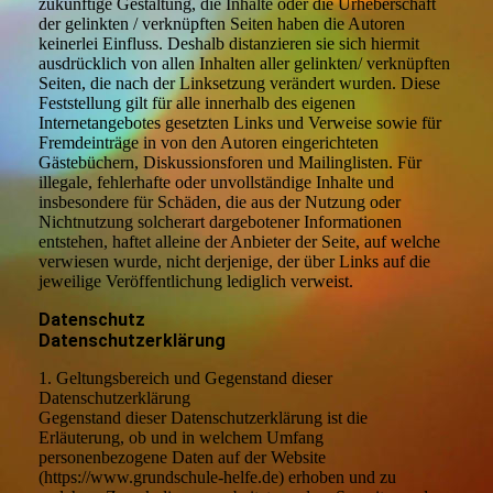
zukünftige Gestaltung, die Inhalte oder die Urheberschaft
der gelinkten / verknüpften Seiten haben die Autoren
keinerlei Einfluss. Deshalb distanzieren sie sich hiermit
ausdrücklich von allen Inhalten aller gelinkten/ verknüpften
Seiten, die nach der Linksetzung verändert wurden. Diese
Feststellung gilt für alle innerhalb des eigenen
Internetangebotes gesetzten Links und Verweise sowie für
Fremdeinträge in von den Autoren eingerichteten
Gästebüchern, Diskussionsforen und Mailinglisten. Für
illegale, fehlerhafte oder unvollständige Inhalte und
insbesondere für Schäden, die aus der Nutzung oder
Nichtnutzung solcherart dargebotener Informationen
entstehen, haftet alleine der Anbieter der Seite, auf welche
verwiesen wurde, nicht derjenige, der über Links auf die
jeweilige Veröffentlichung lediglich verweist.
Datenschutz
Datenschutzerklärung
1. Geltungsbereich und Gegenstand dieser
Datenschutzerklärung
Gegenstand dieser Datenschutzerklärung ist die
Erläuterung, ob und in welchem Umfang
personenbezogene Daten auf der Website
(https://www.grundschule-helfe.de) erhoben und zu