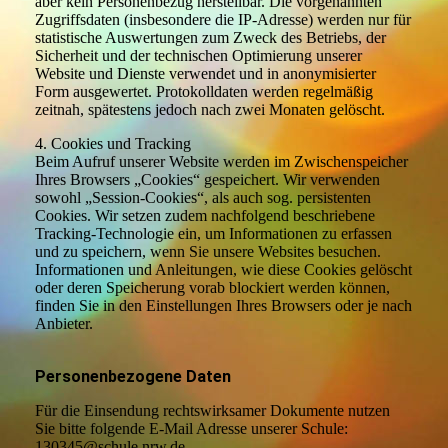
aber kein Personenbezug herstellbar. Die vorgenannten
Zugriffsdaten (insbesondere die IP-Adresse) werden nur für
statistische Auswertungen zum Zweck des Betriebs, der
Sicherheit und der technischen Optimierung unserer
Website und Dienste verwendet und in anonymisierter
Form ausgewertet. Protokolldaten werden regelmäßig
zeitnah, spätestens jedoch nach zwei Monaten gelöscht.
4. Cookies und Tracking
Beim Aufruf unserer Website werden im Zwischenspeicher
Ihres Browsers „Cookies“ gespeichert. Wir verwenden
sowohl „Session-Cookies“, als auch sog. persistenten
Cookies. Wir setzen zudem nachfolgend beschriebene
Tracking-Technologie ein, um Informationen zu erfassen
und zu speichern, wenn Sie unsere Websites besuchen.
Informationen und Anleitungen, wie diese Cookies gelöscht
oder deren Speicherung vorab blockiert werden können,
finden Sie in den Einstellungen Ihres Browsers oder je nach
Anbieter.
Personenbezogene Daten
Für die Einsendung rechtswirksamer Dokumente nutzen
Sie bitte folgende E-Mail Adresse unserer Schule:
130345@schule.nrw.de.