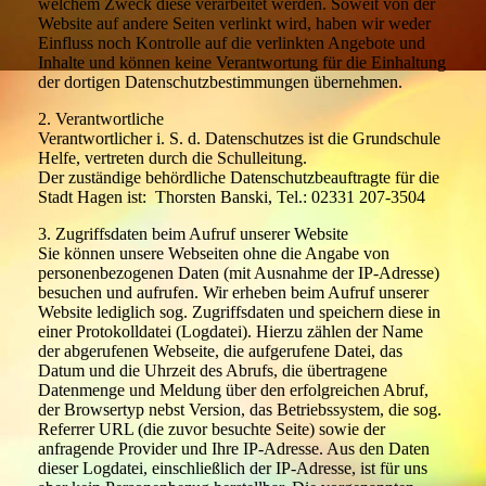
welchem Zweck diese verarbeitet werden. Soweit von der
Website auf andere Seiten verlinkt wird, haben wir weder
Einfluss noch Kontrolle auf die verlinkten Angebote und
Inhalte und können keine Verantwortung für die Einhaltung
der dortigen Datenschutzbestimmungen übernehmen.
2. Verantwortliche
Verantwortlicher i. S. d. Datenschutzes ist die Grundschule
Helfe, vertreten durch die Schulleitung.
Der zuständige behördliche Datenschutzbeauftragte für die
Stadt Hagen ist: Thorsten Banski, Tel.: 02331 207-3504
3. Zugriffsdaten beim Aufruf unserer Website
Sie können unsere Webseiten ohne die Angabe von
personenbezogenen Daten (mit Ausnahme der IP-Adresse)
besuchen und aufrufen. Wir erheben beim Aufruf unserer
Website lediglich sog. Zugriffsdaten und speichern diese in
einer Protokolldatei (Logdatei). Hierzu zählen der Name
der abgerufenen Webseite, die aufgerufene Datei, das
Datum und die Uhrzeit des Abrufs, die übertragene
Datenmenge und Meldung über den erfolgreichen Abruf,
der Browsertyp nebst Version, das Betriebssystem, die sog.
Referrer URL (die zuvor besuchte Seite) sowie der
anfragende Provider und Ihre IP-Adresse. Aus den Daten
dieser Logdatei, einschließlich der IP-Adresse, ist für uns