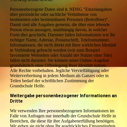
Personenbezogene Daten sind lt. NDSG "Einzelangaben
über persönliche oder sachliche Verhältnisse von
bestimmten oder bestimmbaren Personen (Betroffene)".
Damit sind alle Angaben gemeint, die über eine lebende
Person etwas aussagen, unabhängig davon, in welcher
Form dies geschieht. Darunter fallen Informationen wie Ihr
richtiger Name, Adresse, Postanschrift, Telefonnummer.
Informationen, die nicht direkt mit Ihrer wirklichen Identität
in Verbindung gebracht werden (wie zum Beispiel
favorisierte Webseiten oder Anzahl der Nutzer einer Site)
fallen nicht darunter. Sie können unser Online-Angebot
grundsätzlich ohne Offenlegung Ihrer Identität nutzen.
Alle Rechte vorbehalten. Jegliche Vervielfältigung oder
Weiterverbreitung in jedem Medium als Ganzes oder in
Teilen bedarf der schriftlichen Zustimmung der
Grundschule Helfe.
Weitergabe personenbezogener Informationen an
Dritte
Wir verwenden Ihre personenbezogenen Informationen im
Falle von Anfragen nur innerhalb der Grundschule Helfe in
Bereichen, die diese für ihre Aufgabenerfüllung benötigen.
Wir geben sie nicht ohne Ihr ausdrückliches Einverständnis