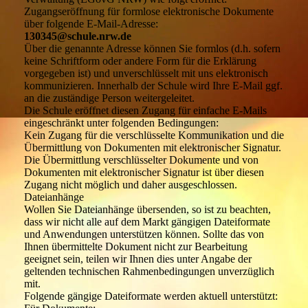
Zugangseröffnung für formlose elektronische Dokumente
über folgende E-Mail-Adresse:
130345@schule.nrw.de
Über die genannte Adresse können Sie formlos (d.h. sofern
keine Schriftform oder andere Form für die Erklärung
vorgegeben ist) und unverschlüsselt mit uns elektronisch
kommunizieren. Innerhalb der Schule wird Ihre E-Mail ggf.
an die zuständige Person weitergeleitet.
Die Schule eröffnet diesen Zugang für einfache E-Mails
eingeschränkt unter folgenden Bedingungen:
Kein Zugang für die verschlüsselte Kommunikation und die
Übermittlung von Dokumenten mit elektronischer Signatur.
Die Übermittlung verschlüsselter Dokumente und von
Dokumenten mit elektronischer Signatur ist über diesen
Zugang nicht möglich und daher ausgeschlossen.
Dateianhänge
Wollen Sie Dateianhänge übersenden, so ist zu beachten,
dass wir nicht alle auf dem Markt gängigen Dateiformate
und Anwendungen unterstützen können. Sollte das von
Ihnen übermittelte Dokument nicht zur Bearbeitung
geeignet sein, teilen wir Ihnen dies unter Angabe der
geltenden technischen Rahmenbedingungen unverzüglich
mit.
Folgende gängige Dateiformate werden aktuell unterstützt: