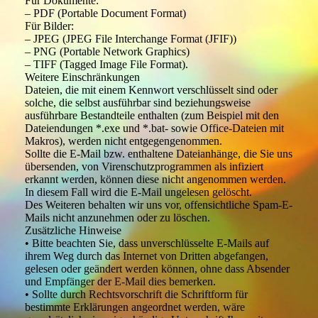
Für Dokumente:
– PDF (Portable Document Format)
Für Bilder:
– JPEG (JPEG File Interchange Format (JFIF))
– PNG (Portable Network Graphics)
– TIFF (Tagged Image File Format).
Weitere Einschränkungen
Dateien, die mit einem Kennwort verschlüsselt sind oder
solche, die selbst ausführbar sind beziehungsweise
ausführbare Bestandteile enthalten (zum Beispiel mit den
Dateiendungen *.exe und *.bat- sowie Office-Dateien mit
Makros), werden nicht entgegengenommen.
Sollte die E-Mail bzw. enthaltene Dateianhänge, die Sie uns
übersenden, von Virenschutzprogrammen als infiziert
erkannt werden, können diese nicht angenommen werden.
In diesem Fall wird die E-Mail ungelesen gelöscht.
Des Weiteren behalten wir uns vor, offensichtliche Spam-E-
Mails nicht anzunehmen oder zu löschen.
Zusätzliche Hinweise
• Bitte beachten Sie, dass unverschlüsselte E-Mails auf
ihrem Weg durch das Internet von Dritten abgefangen,
gelesen oder geändert werden können, ohne dass Absender
und Empfänger der E-Mail dies bemerken.
• Sollte durch Rechtsvorschrift die Schriftform für
bestimmte Erklärungen angeordnet werden, wäre