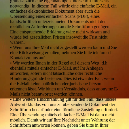
grundsätzlich eine eigenhändige Unterschrift Ihrerseits
notwendig. In diesem Fall würde eine einfache E-Mail, ein
einfaches elektronisches Dokument aber auch die
Übersendung eines einfachen Scans (PDF), eines
handschriftlich unterzeichneten Dokuments nicht den
rechtlichen Anforderungen an die Schriftform genügen.
Eine entsprechende Erklärung wäre nicht wirksam und
würde bei gesetzlichen Fristen insoweit die Frist nicht
wahren.
• Wenn uns Ihre Mail nicht zugestellt werden kann und Sie
eine Rückweisung erhalten, nehmen Sie bitte telefonisch
Kontakt zu uns auf.
• Wir werden Ihnen in der Regel auf diesem Weg, d.h.
ebenfalls mittels einfacher E-Mail, auf Ihr Anliegen
antworten, sofern nicht tatsächliche oder rechtliche
Hinderungsgründe bestehen. Dies ist etwa der Fall, wenn
die E-Mail keine natürliche oder juristische Person
erkennen lässt. Wir bitten um Verständnis, dass anonyme E-
Mails nicht beantwortet werden können.
• Eine weitere Einschränkung gilt für den Fall, dass unsere
Antwort d.h. das von uns zu übersendende Dokument der
Schriftform bedarf oder eine förmliche Zustellung erfordert.
Eine Übersendung mittels einfacher E-Mail ist dann nicht
möglich. Damit wir auf Ihre Nachricht unter Wahrung der
Schriftform antworten können, geben Sie bitte in Ihrer