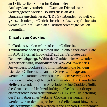
an Dritte weiter. Sollten im Rahmen der
Auftragsdatenverarbeitung Daten an Dienstleister
weitergegeben werden, so sind diese an das
Bundesdatenschutzgesetz (BDSG) gebunden. Soweit wir
gesetzlich oder per Gerichtsbeschluss dazu verpflichtet sind,
werden wir Ihre Daten an auskunftsberechtigte Stellen
übermitteln.
Einsatz von Cookies
In Cookies werden während einer Onlinesitzung
Textinformationen gesammelt und in einer speziellen Datei
im ASCII-Format (cookie.txt) auf der Festplatte des
Benutzers abgelegt. Wohin der Cookie beim Anwender
gespeichert wird, kontrolliert der WWW-Browser des
Anwenders. Cookies sind Informationen, die bei dem
nächsten Onlinebesuch an den Server zurückgesandt
werden. Sie können jeweils nur von dem Server, der sie
vorher auch abgelegt hat, gelesen werden. Die Grundschule
Helfe verwendet in Ihren Angeboten keine Cookies. Sollte
die Grundschule Helfe zukünftig zur Realisation dringend
erforderlicher Benutzerfunktionen (z. B. zur Erleichterung
der Navigation einer Website) Cookies verwenden, so
werden wir an der entsprechenden Stelle darauf hinweisen.
Auf bestimmten Seiten werden Anzeigen von Unternehmen