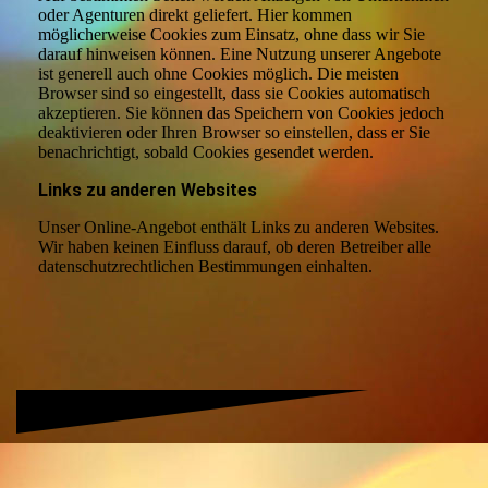
oder Agenturen direkt geliefert. Hier kommen
möglicherweise Cookies zum Einsatz, ohne dass wir Sie
darauf hinweisen können. Eine Nutzung unserer Angebote
ist generell auch ohne Cookies möglich. Die meisten
Browser sind so eingestellt, dass sie Cookies automatisch
akzeptieren. Sie können das Speichern von Cookies jedoch
deaktivieren oder Ihren Browser so einstellen, dass er Sie
benachrichtigt, sobald Cookies gesendet werden.
Links zu anderen Websites
Unser Online-Angebot enthält Links zu anderen Websites.
Wir haben keinen Einfluss darauf, ob deren Betreiber alle
datenschutzrechtlichen Bestimmungen einhalten.