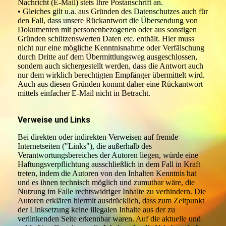
Nachricht (E-Mail) stets Ihre Postanschrift an.
• Gleiches gilt u.a. aus Gründen des Datenschutzes auch für
den Fall, dass unsere Rückantwort die Übersendung von
Dokumenten mit personenbezogenen oder aus sonstigen
Gründen schützenswerten Daten etc. enthält. Hier muss
nicht nur eine mögliche Kenntnisnahme oder Verfälschung
durch Dritte auf dem Übermittlungsweg ausgeschlossen,
sondern auch sichergestellt werden, dass die Antwort auch
nur dem wirklich berechtigten Empfänger übermittelt wird.
Auch aus diesen Gründen kommt daher eine Rückantwort
mittels einfacher E-Mail nicht in Betracht.
Verweise und Links
Bei direkten oder indirekten Verweisen auf fremde
Internetseiten ("Links"), die außerhalb des
Verantwortungsbereiches der Autoren liegen, würde eine
Haftungsverpflichtung ausschließlich in dem Fall in Kraft
treten, indem die Autoren von den Inhalten Kenntnis hat
und es ihnen technisch möglich und zumutbar wäre, die
Nutzung im Falle rechtswidriger Inhalte zu verhindern. Die
Autoren erklären hiermit ausdrücklich, dass zum Zeitpunkt
der Linksetzung keine illegalen Inhalte aus der zu
verlinkenden Seite erkennbar waren. Auf die aktuelle und